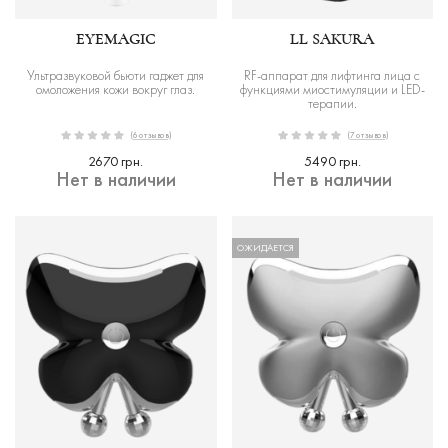
EYEMAGIC
LL SAKURA
Ультразвуковой бьюти гаджет для
RF-аппарат для лифтинга лица с
омоложения кожи вокруг глаз.
функциями миостимуляции и LED-
терапии.
(6 отзывов)
(7 отзывов)
2670 грн.
5490 грн.
Нет в наличии
Нет в наличии
ОЖИДАЕТСЯ