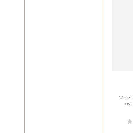
Масса
фун