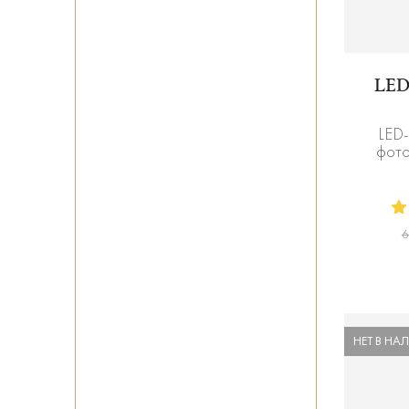
LE
LED-
фото
6
НЕТ В НА