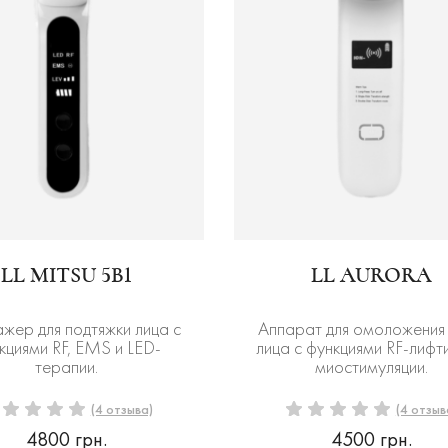
LL MITSU 5В1
LL AURORA
жер для подтяжки лица с
Аппарат для омоложения
кциями RF, EMS и LED-
лица c функциями RF-лифти
терапии.
миостимуляции.
(4 отзыва)
(4 отзыв
4800 грн.
4500 грн.