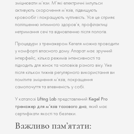
зміцнювати м’язи. М’які електричні імпульси
активують скорочення м’язів, підвищують
кровообіг і покращують чутливість. Усе це сприяє
поліпшенню інтимного здоров’я, профілактиці
нетримання сечі та відновленню після пологів.
Процедури з тренажером Кегеля можна проводити
у комфорті власного дому. Апарат має зручний
інтерфейс, кілька режимів інтенсивності та
підходить для жінок та чоловіків різного віку. Уже
після кількох тижнів регулярного використання ви
помітите зміцнення м’язів, покращення
самопочуття та впевненість у собі.
Lifting Lab
Kegel Pro
У каталозі
представлений
тренажер для м’язів тазового дна
, який має
сертифікати якості та безпеки.
Важливо пам’ятати: