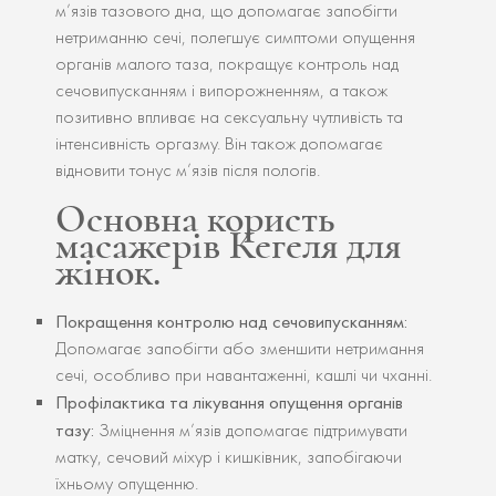
м’язів тазового дна, що допомагає запобігти
нетриманню сечі, полегшує симптоми опущення
органів малого таза, покращує контроль над
сечовипусканням і випорожненням, а також
позитивно впливає на сексуальну чутливість та
інтенсивність оргазму. Він також допомагає
відновити тонус м’язів після пологів.
Основна користь
масажерів Кегеля для
жінок.
Покращення контролю над сечовипусканням:
Допомагає запобігти або зменшити нетримання
сечі, особливо при навантаженні, кашлі чи чханні.
Профілактика та лікування опущення органів
тазу:
Зміцнення м’язів допомагає підтримувати
матку, сечовий міхур і кишківник, запобігаючи
їхньому опущенню.