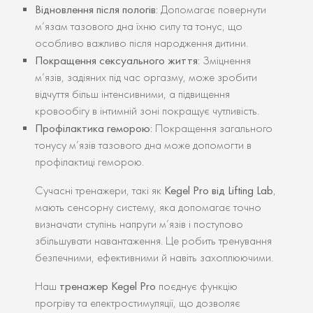
Відновлення після пологів:
Допомагає повернути
м’язам тазового дна їхню силу та тонус, що
особливо важливо після народження дитини.
Покращення сексуального життя:
Зміцнення
м’язів, задіяних під час оргазму, може зробити
відчуття більш інтенсивними, а підвищення
кровообігу в інтимній зоні покращує чутливість.
Профілактика геморою:
Покращення загального
тонусу м’язів тазового дна може допомогти в
профілактиці геморою.
Kegel Pro від Lifting Lab
Сучасні тренажери, такі як
,
мають сенсорну систему, яка допомагає точно
визначати ступінь напруги м’язів і поступово
збільшувати навантаження. Це робить тренування
безпечними, ефективними й навіть захоплюючими.
тренажер Kegel Pro
Наш
поєднує функцію
прогріву та електростимуляції, що дозволяє